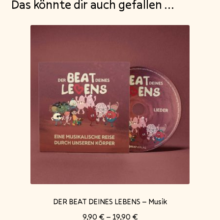
Das könnte dir auch gefallen …
DER BEAT DEINES LEBENS – Musik
9,90
€
–
19,90
€