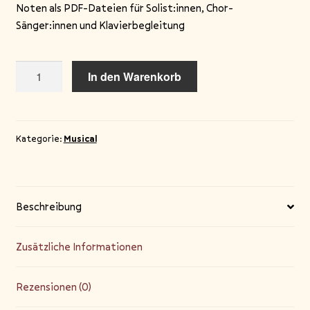
Noten als PDF-Dateien für Solist:innen, Chor-
Sänger:innen und Klavierbegleitung
DER
In den Warenkorb
BEAT
DEINES
LEBENS
–
Kategorie:
Musical
Notenpaket
Menge
Beschreibung
Zusätzliche Informationen
Rezensionen (0)