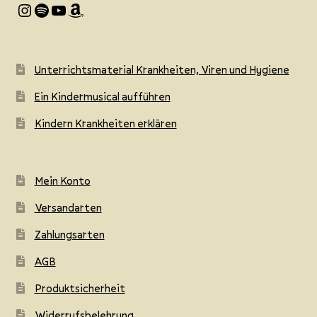
Optione
Instagram
Spotify
YouTube
Amazon
können
auf
der
Unterrichtsmaterial Krankheiten, Viren und Hygiene
Produkts
gewählt
Ein Kindermusical aufführen
werden
Kindern Krankheiten erklären
Mein Konto
Versandarten
Zahlungsarten
AGB
Produktsicherheit
Widerrufsbelehrung