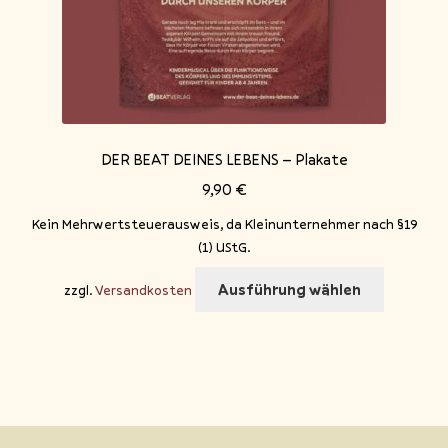
DER BEAT DEINES LEBENS – Plakate
9,90
€
Kein Mehrwertsteuerausweis, da Kleinunternehmer nach §19
(1) UStG.
Dieses
Ausführung wählen
zzgl.
Versandkosten
Produkt
weist
mehrere
Variante
auf.
Die