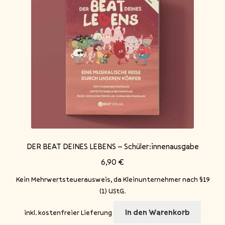
der
Produkts
gewählt
werden
DER BEAT DEINES LEBENS – Schüler:innenausgabe
6,90
€
Kein Mehrwertsteuerausweis, da Kleinunternehmer nach §19
(1) UStG.
In den Warenkorb
inkl. kostenfreier Lieferung