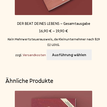
DER BEAT DEINES LEBENS – Gesamtausgabe
16,90
€
–
19,90
€
Kein Mehrwertsteuerausweis, da Kleinunternehmer nach §19
(1) UStG.
Dieses
Ausführung wählen
zzgl.
Versandkosten
Produkt
weist
mehrere
Variante
Ähnliche Produkte
auf.
Die
Optione
können
auf