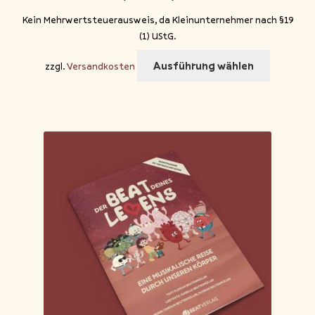
Kein Mehrwertsteuerausweis, da Kleinunternehmer nach §19
(1) UStG.
Dieses
Ausführung wählen
zzgl.
Versandkosten
Produkt
weist
mehrere
Variante
auf.
Die
Optione
können
auf
der
Produkts
gewählt
werden