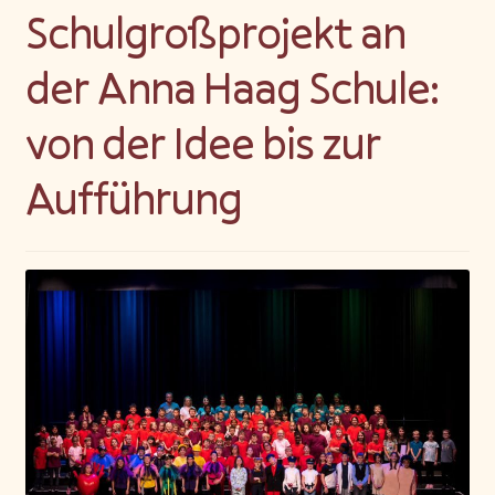
Schulgroßprojekt an
Blog
der Anna Haag Schule:
von der Idee bis zur
Aufführung