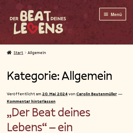
Zur
Zum
Menü
Navigation
Inhalt
springen
springen
Das Musical
Start
Allgemein
Die Musik
Kategorie:
Allgemein
Das Bilderbuch
Das Unterrichtsmaterial
Veröffentlicht am
20. Mai 2024
von
Carolin Beutenmüller
—
Kommentar hinterlassen
„Der Beat deines
Shop
Lebens“ – ein
Über uns