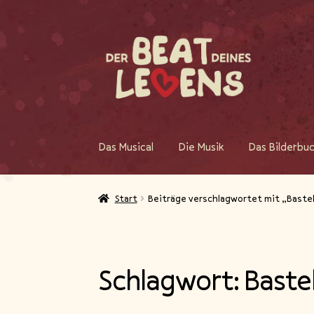
Zur
Zum
Navigation
Inhalt
springen
springen
Das Musical
Die Musik
Das Bilderbu
Start
Beiträge verschlagwortet mit „Baste
Schlagwort:
Baste