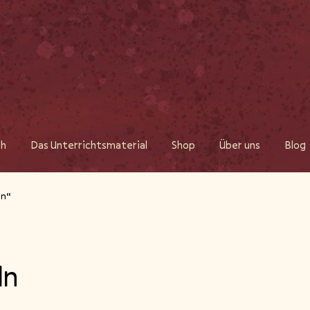
ch
Das Unterrichtsmaterial
Shop
Über uns
Blog
ln“
ln