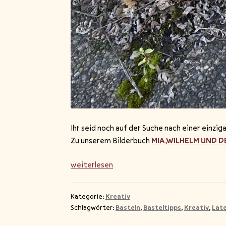
Ihr seid noch auf der Suche nach einer einzig
Zu unserem Bilderbuch
MIA,WILHELM UND D
Eine
weiterlesen
Viratenlaterne
basteln
Kategorie:
Kreativ
Schlagwörter:
Basteln
,
Basteltipps
,
Kreativ
,
Lat